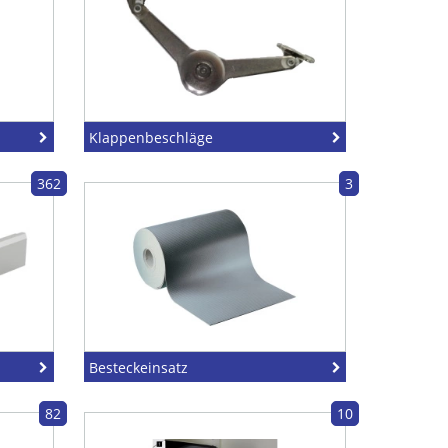
Klappenbeschläge
362
3
Besteckeinsatz
82
10