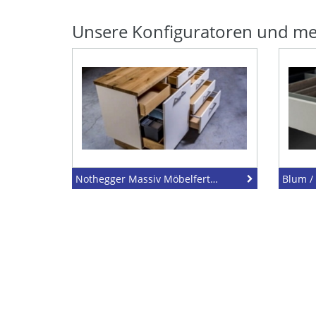
Unsere Konfiguratoren und meh
Nothegger Massiv Möbelfertigprodukte