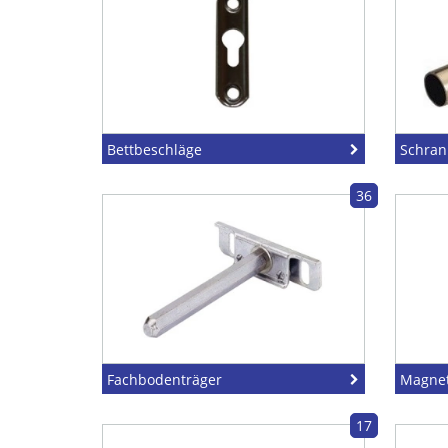
Bettbeschläge
Schran
36
Fachbodenträger
Magne
17