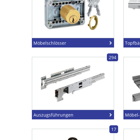
Möbelschlösser
Topfbä
294
Auszugsführungen
Möbel-
17