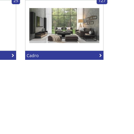
25
127
Cadro