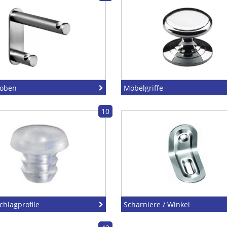
roben
Möbelgriffe
10
chlagprofile
Scharniere / Winkel