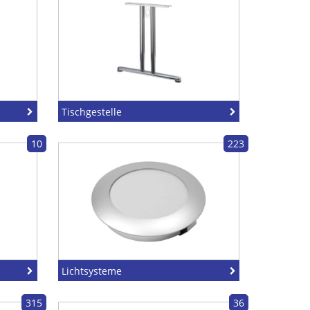
Tischgestelle
10
223
Lichtsysteme
315
36