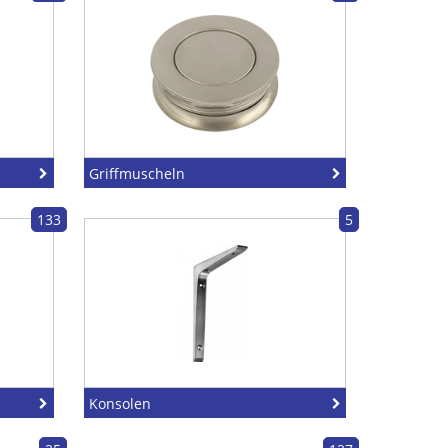
Griffmuscheln
133
5
Konsolen