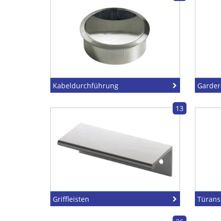
Kabeldurchführung
Garde
13
Griffleisten
Türans