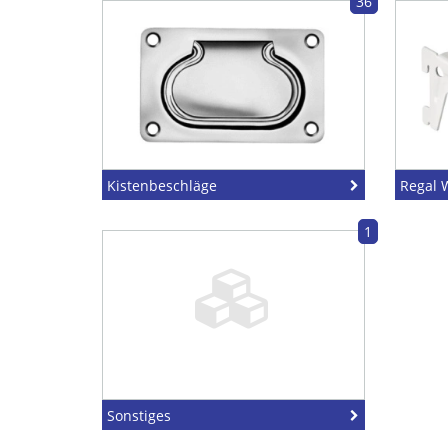
36
Kistenbeschläge
Regal 
1
Sonstiges