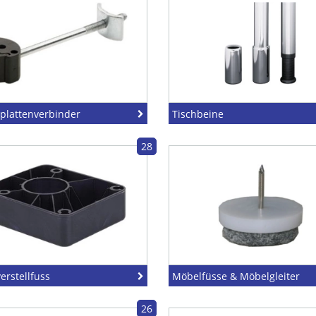
splattenverbinder
Tischbeine
28
erstellfuss
Möbelfüsse & Möbelgleiter
26