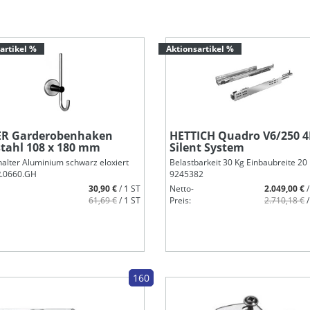
artikel %
Aktionsartikel %
ICH Quadro V6/250 4D
HETTICH Topfscharnier S
nt System
8645i
barkeit 30 Kg Einbaubreite 20 mm
Basis -4mm, Schnellmontage Fix, mi
82
Dämpfung
9073616
2.049,00 €
/ 100 ST
2.710,18 €
/ 100 ST
Netto-
349,00 €
Preis:
501,21 €
/
160