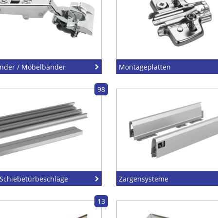
nder / Möbelbänder
Montageplatten
98
Schiebetürbeschläge
Zargensysteme
13