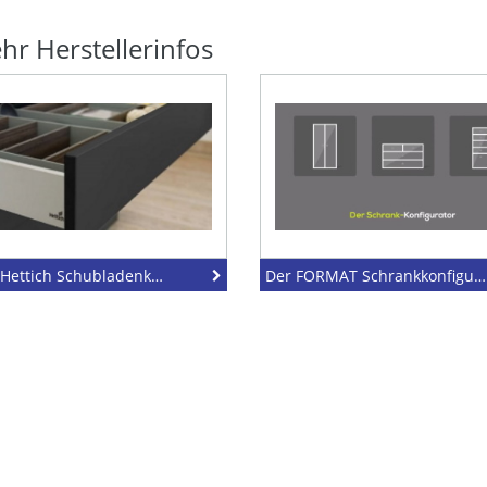
r Herstellerinfos
Blum / Hettich Schubladenkonfigurator
Der FORMAT Schrankkonfigurator