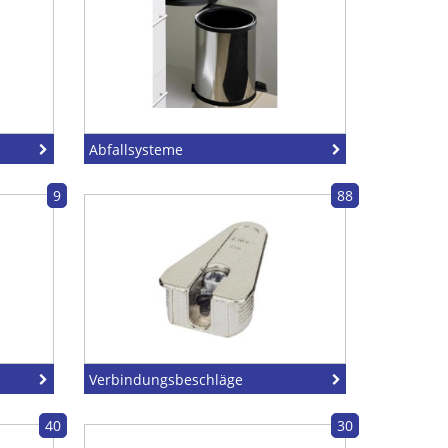
Abfallsysteme
9
88
Verbindungsbeschläge
40
30