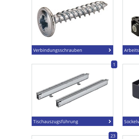
Verbindungsschrauben
Arbeit
1
Tischauszugsführung
Sockelv
23