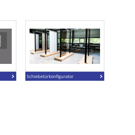
Schiebetürkonfigurator