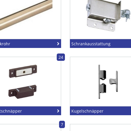
krohr
Schrankausstattung
24
tschnäpper
Kugelschnäpper
7