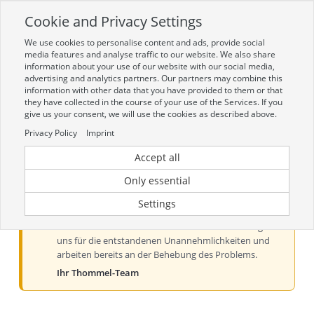
Cookie and Privacy Settings
Toggle
navigation
We use cookies to personalise content and ads, provide social
Zur mobilen Kompaktversion (Login erforderlich)
media features and analyse traffic to our website. We also share
information about your use of our website with our social media,
advertising and analytics partners. Our partners may combine this
information with other data that you have provided to them or that
they have collected in the course of your use of the Services. If you
give us your consent, we will use the cookies as described above.
Privacy Policy
Imprint
Accept all
Aktueller Hinweis zur Preis- und
Verfügbarkeitsanzeige
Only essential
Liebe Kundinnen und Kunden, derzeit kann es bei der
Settings
Preis- und Verfügbarkeitsanzeige aus technischen
Gründen zu Problemen kommen. Wir entschuldigen
uns für die entstandenen Unannehmlichkeiten und
arbeiten bereits an der Behebung des Problems.
Ihr Thommel-Team