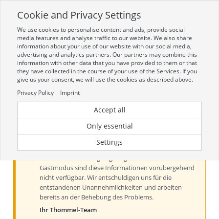
Cookie and Privacy Settings
Toggle
navigation
We use cookies to personalise content and ads, provide social
Zur mobilen Kompaktversion (Login erforderlich)
media features and analyse traffic to our website. We also share
information about your use of our website with our social media,
advertising and analytics partners. Our partners may combine this
information with other data that you have provided to them or that
they have collected in the course of your use of the Services. If you
give us your consent, we will use the cookies as described above.
Privacy Policy
Imprint
Accept all
Aktueller Hinweis zu Preisen und
Verfügbarkeiten
Only essential
Liebe Kundinnen und Kunden, derzeit können Preise
Settings
und Verfügbarkeiten aus technischen Gründen nur
nach der Anmeldung angezeigt werden. Im
Gastmodus sind diese Informationen vorübergehend
nicht verfügbar. Wir entschuldigen uns für die
entstandenen Unannehmlichkeiten und arbeiten
bereits an der Behebung des Problems.
Ihr Thommel-Team