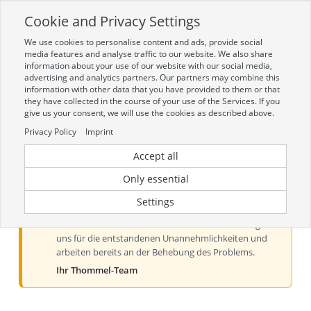
Cookie and Privacy Settings
Toggle
navigation
We use cookies to personalise content and ads, provide social
Zur mobilen Kompaktversion (Login erforderlich)
media features and analyse traffic to our website. We also share
information about your use of our website with our social media,
advertising and analytics partners. Our partners may combine this
information with other data that you have provided to them or that
they have collected in the course of your use of the Services. If you
give us your consent, we will use the cookies as described above.
Privacy Policy
Imprint
Accept all
Aktueller Hinweis zur Preis- und
Verfügbarkeitsanzeige
Only essential
Liebe Kundinnen und Kunden, derzeit kann es bei der
Settings
Preis- und Verfügbarkeitsanzeige aus technischen
Gründen zu Problemen kommen. Wir entschuldigen
uns für die entstandenen Unannehmlichkeiten und
arbeiten bereits an der Behebung des Problems.
Ihr Thommel-Team