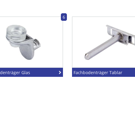
6
denträger Glas
Fachbodenträger Tablar