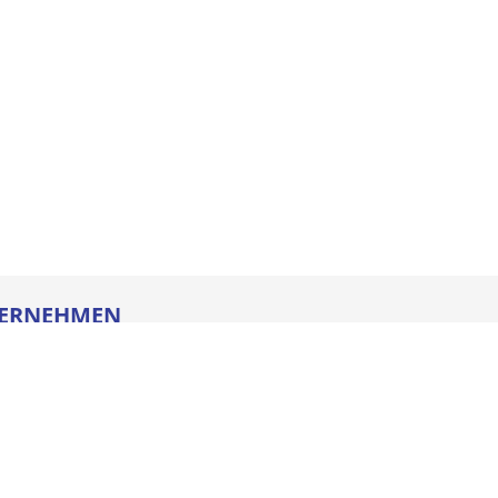
ERNEHMEN
re
ldung
heitstechnik
oads
iegesetz
iance
ssum
e AGB