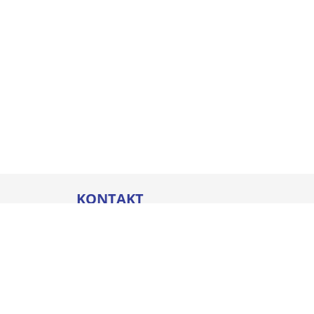
KONTAKT
Thommel I&H GmbH
Bleicherstraße 32
88212 Ravensburg
Öffnungszeiten
Mo. - Do.
07:00 - 17:00 Uhr
Fr.
07:00 - 16:00 Uhr