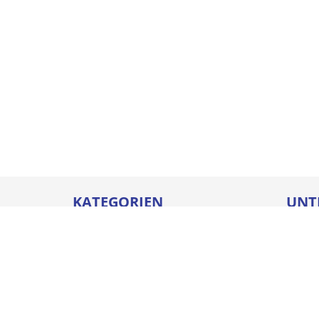
KATEGORIEN
UNT
Betriebseinrichtungen
Karrie
Werkzeuge
Ausbi
Elektrowerkzeuge
Sicher
Befestigungstechnik
Downl
Arbeitsschutz
Batter
Bauelemente & Fensterbänke
Compl
Chem.-tech. Produkte
Impre
Steigtechnik
Unser