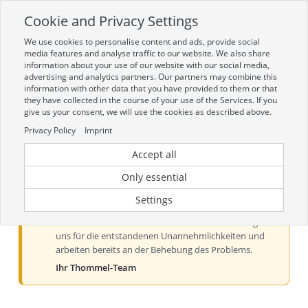
Cookie and Privacy Settings
Toggle
navigation
We use cookies to personalise content and ads, provide social
Zur mobilen Kompaktversion (Login erforderlich)
media features and analyse traffic to our website. We also share
information about your use of our website with our social media,
advertising and analytics partners. Our partners may combine this
information with other data that you have provided to them or that
they have collected in the course of your use of the Services. If you
give us your consent, we will use the cookies as described above.
Privacy Policy
Imprint
Accept all
Aktueller Hinweis zur Preis- und
Verfügbarkeitsanzeige
Only essential
Liebe Kundinnen und Kunden, derzeit kann es bei der
Settings
Preis- und Verfügbarkeitsanzeige aus technischen
Gründen zu Problemen kommen. Wir entschuldigen
uns für die entstandenen Unannehmlichkeiten und
arbeiten bereits an der Behebung des Problems.
Ihr Thommel-Team