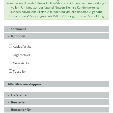
Gewerbe und Handel! Unser Online-Shop steht Ihnen nach Anmeldung in
vollem Umfang zur Verfügung! Nutzen Sie Ihre Kundenvorteile: ✓
kundenindividuelle Preise ✓ kundenindividuelle Rabatte ✓ genaue
Lieferzeiten ✓ Shopzugabe ab 150,-€ ✓
Hier geht`s zur Anmeldung
Sortiment
Optionen
Auslaufartikel
Lagerartikel
Neue Artikel
Topseller
Alle Filter ausklappen
Lieferanten
Hersteller
Hersteller-Nr.