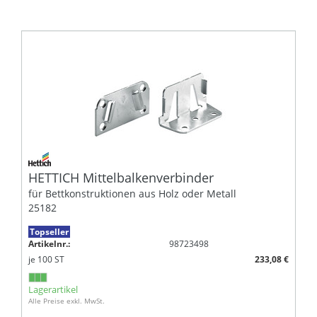
HETTICH Mittelbalkenverbinder
für Bettkonstruktionen aus Holz oder Metall
25182
Topseller
Artikelnr.:
98723498
je
100
ST
233,08 €
Lagerartikel
Alle Preise exkl. MwSt.