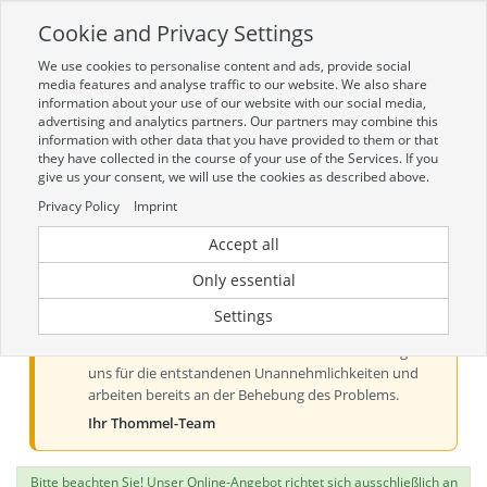
Cookie and Privacy Settings
Toggle
navigation
We use cookies to personalise content and ads, provide social
Zur mobilen Kompaktversion (Login erforderlich)
media features and analyse traffic to our website. We also share
information about your use of our website with our social media,
advertising and analytics partners. Our partners may combine this
information with other data that you have provided to them or that
they have collected in the course of your use of the Services. If you
give us your consent, we will use the cookies as described above.
Privacy Policy
Imprint
Accept all
Aktueller Hinweis zur Preis- und
Verfügbarkeitsanzeige
Only essential
Liebe Kundinnen und Kunden, derzeit kann es bei der
Settings
Preis- und Verfügbarkeitsanzeige aus technischen
Gründen zu Problemen kommen. Wir entschuldigen
uns für die entstandenen Unannehmlichkeiten und
arbeiten bereits an der Behebung des Problems.
Ihr Thommel-Team
Bitte beachten Sie! Unser Online-Angebot richtet sich ausschließlich an