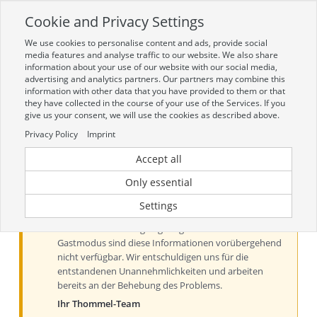
Cookie and Privacy Settings
Toggle
navigation
We use cookies to personalise content and ads, provide social
Zur mobilen Kompaktversion (Login erforderlich)
media features and analyse traffic to our website. We also share
information about your use of our website with our social media,
advertising and analytics partners. Our partners may combine this
information with other data that you have provided to them or that
they have collected in the course of your use of the Services. If you
give us your consent, we will use the cookies as described above.
Privacy Policy
Imprint
Accept all
Aktueller Hinweis zu Preisen und
Verfügbarkeiten
Only essential
Liebe Kundinnen und Kunden, derzeit können Preise
Settings
und Verfügbarkeiten aus technischen Gründen nur
nach der Anmeldung angezeigt werden. Im
Gastmodus sind diese Informationen vorübergehend
nicht verfügbar. Wir entschuldigen uns für die
entstandenen Unannehmlichkeiten und arbeiten
bereits an der Behebung des Problems.
Ihr Thommel-Team