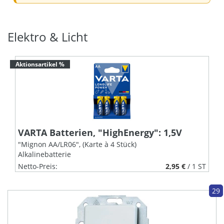
Elektro & Licht
Aktionsartikel %
VARTA Batterien, "HighEnergy": 1,5V
"Mignon AA/LR06", (Karte à 4 Stück)
Alkalinebatterie
Netto-Preis:
2,95 €
/ 1 ST
5,45 €
/ 1 ST
29