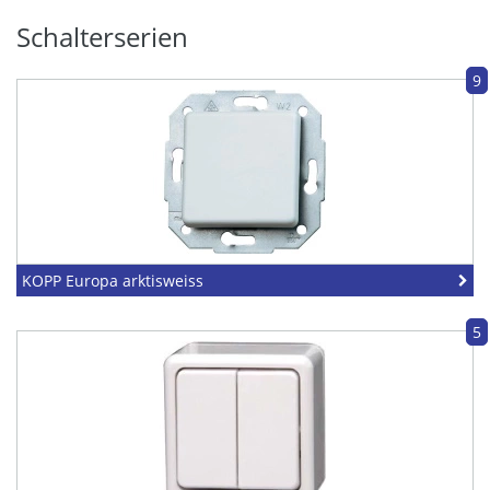
Schalterserien
9
KOPP Europa arktisweiss
5