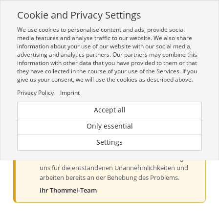
Cookie and Privacy Settings
Toggle
navigation
We use cookies to personalise content and ads, provide social
Zur mobilen Kompaktversion (Login erforderlich)
media features and analyse traffic to our website. We also share
information about your use of our website with our social media,
advertising and analytics partners. Our partners may combine this
information with other data that you have provided to them or that
they have collected in the course of your use of the Services. If you
give us your consent, we will use the cookies as described above.
Privacy Policy
Imprint
Accept all
Aktueller Hinweis zur Preis- und
Verfügbarkeitsanzeige
Only essential
Liebe Kundinnen und Kunden, derzeit kann es bei der
Settings
Preis- und Verfügbarkeitsanzeige aus technischen
Gründen zu Problemen kommen. Wir entschuldigen
uns für die entstandenen Unannehmlichkeiten und
arbeiten bereits an der Behebung des Problems.
Ihr Thommel-Team