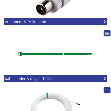
Antennen- & TV-Zubehör
56
Kabelbinder & Nagelschellen
11