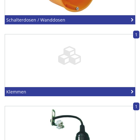
Schalterdosen / Wanddosen
1
Klemmen
1