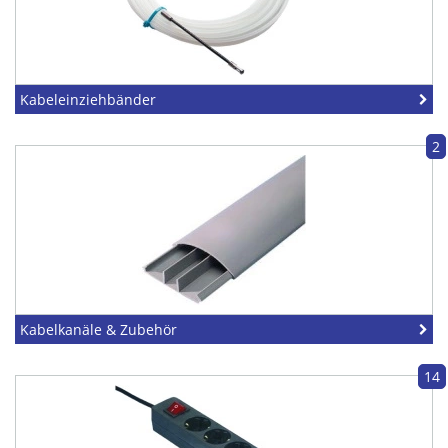
Kabeleinziehbänder
2
Kabelkanäle & Zubehör
14