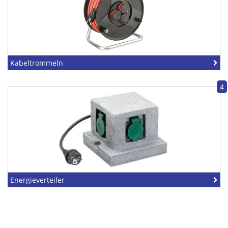
Kabeltrommeln
4
Energieverteiler