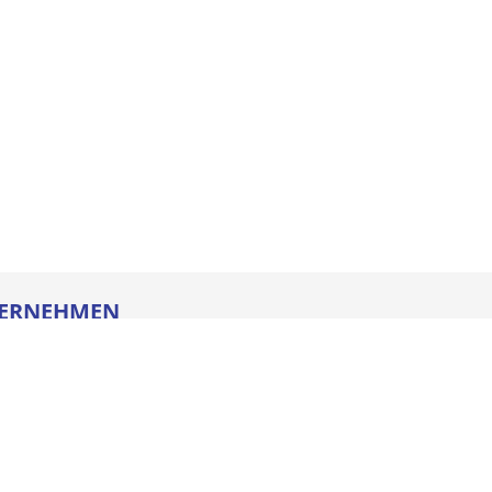
ERNEHMEN
re
ldung
heitstechnik
oads
iegesetz
iance
ssum
e AGB