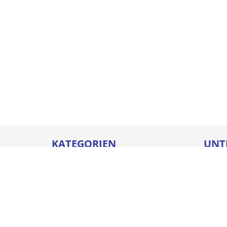
KATEGORIEN
UNT
Betriebseinrichtungen
Karrie
Werkzeuge
Ausbi
Elektrowerkzeuge
Sicher
Befestigungstechnik
Downl
Arbeitsschutz
Batter
Bauelemente & Fensterbänke
Compl
Chem.-tech. Produkte
Impre
Steigtechnik
Unser