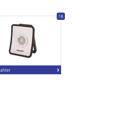
18
rahler