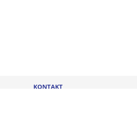
KONTAKT
Thommel I&H GmbH
Bleicherstraße 32
88212 Ravensburg
Öffnungszeiten
Mo. - Do.
07:00 - 17:00 Uhr
Fr.
07:00 - 16:00 Uhr