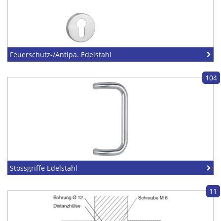
Feuerschutz-/Antipa. Edelstahl
104
Stossgriffe Edelstahl
11