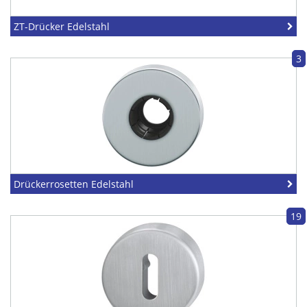
ZT-Drücker Edelstahl
3
Drückerrosetten Edelstahl
19