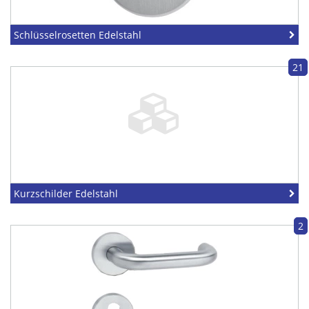
Schlüsselrosetten Edelstahl
21
Kurzschilder Edelstahl
2