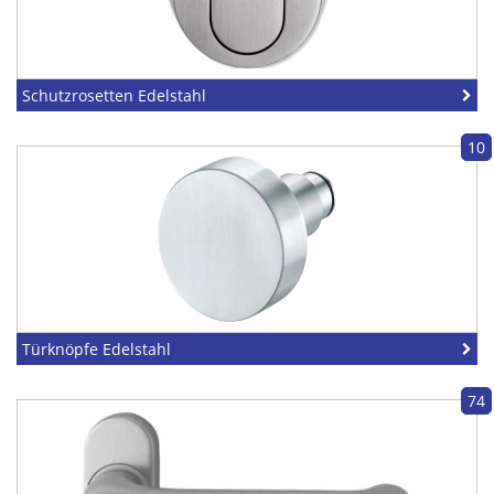
Schutzrosetten Edelstahl
10
Türknöpfe Edelstahl
74