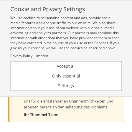
Cookie and Privacy Settings
Toggle
navigation
We use cookies to personalise content and ads, provide social
Zur mobilen Kompaktversion (Login erforderlich)
media features and analyse traffic to our website. We also share
information about your use of our website with our social media,
advertising and analytics partners. Our partners may combine this
information with other data that you have provided to them or that
they have collected in the course of your use of the Services. If you
give us your consent, we will use the cookies as described above.
Privacy Policy
Imprint
Accept all
Aktueller Hinweis zur Preis- und
Verfügbarkeitsanzeige
Only essential
Liebe Kundinnen und Kunden, derzeit kann es bei der
Settings
Preis- und Verfügbarkeitsanzeige aus technischen
Gründen zu Problemen kommen. Wir entschuldigen
uns für die entstandenen Unannehmlichkeiten und
arbeiten bereits an der Behebung des Problems.
Ihr Thommel-Team