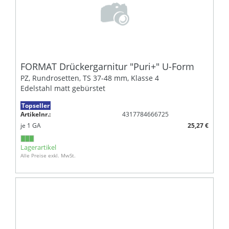
FORMAT Drückergarnitur "Puri+" U-Form
PZ, Rundrosetten, TS 37-48 mm, Klasse 4
Edelstahl matt gebürstet
Topseller
Artikelnr.:
4317784666725
je
1
GA
25,27 €
Lagerartikel
Alle Preise exkl. MwSt.