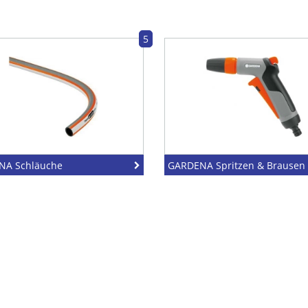
5
NA Schläuche
GARDENA Spritzen & Brausen