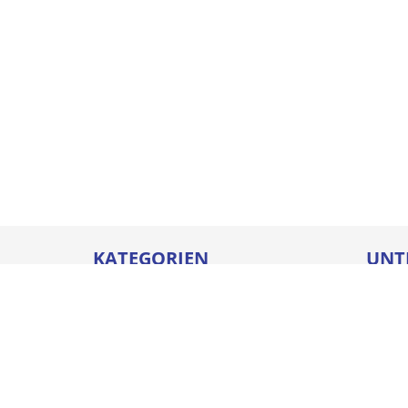
KATEGORIEN
UNT
Betriebseinrichtungen
Karrie
Werkzeuge
Ausbi
Elektrowerkzeuge
Sicher
Befestigungstechnik
Downl
Arbeitsschutz
Batter
Bauelemente & Fensterbänke
Compl
Chem.-tech. Produkte
Impre
Steigtechnik
Unser