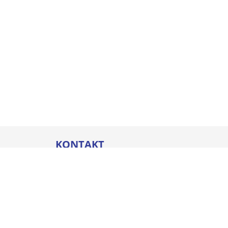
KONTAKT
Thommel I&H GmbH
Bleicherstraße 32
88212 Ravensburg
Öffnungszeiten
Mo. - Do.
07:00 - 17:00 Uhr
Fr.
07:00 - 16:00 Uhr