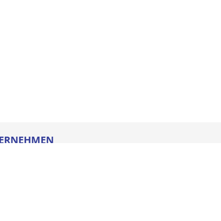
ERNEHMEN
re
ldung
heitstechnik
oads
iegesetz
iance
ssum
e AGB