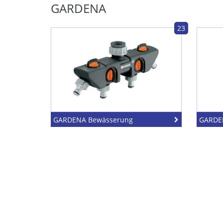
GARDENA
23
GARDENA Bewässerung
GARDE