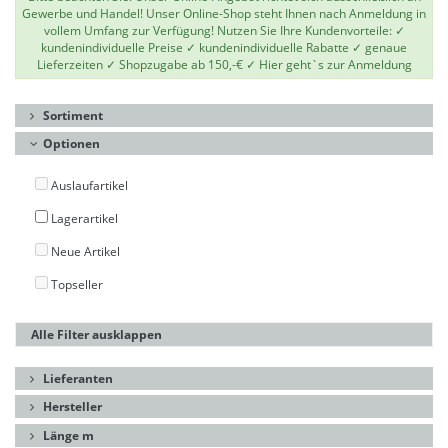
Gewerbe und Handel! Unser Online-Shop steht Ihnen nach Anmeldung in
vollem Umfang zur Verfügung! Nutzen Sie Ihre Kundenvorteile: ✓
kundenindividuelle Preise ✓ kundenindividuelle Rabatte ✓ genaue
Lieferzeiten ✓ Shopzugabe ab 150,-€ ✓
Hier geht`s zur Anmeldung
Sortiment
Optionen
Auslaufartikel
Lagerartikel
Neue Artikel
Topseller
Alle Filter ausklappen
Lieferanten
Hersteller
Länge m