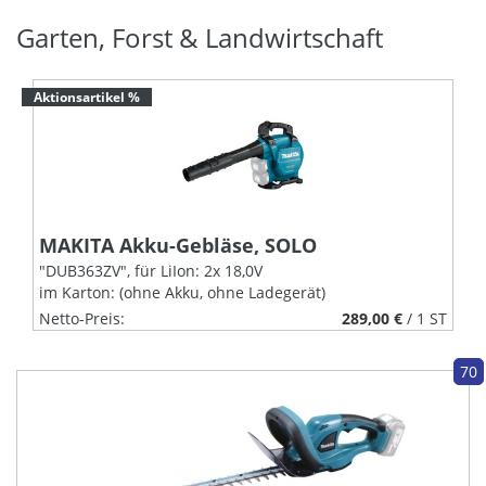
Garten, Forst & Landwirtschaft
Aktionsartikel %
MAKITA Akku-Gebläse, SOLO
"DUB363ZV", für LiIon: 2x 18,0V
im Karton: (ohne Akku, ohne Ladegerät)
Netto-Preis:
289,00 €
/ 1 ST
384,03 €
/ 1 ST
70