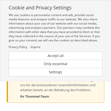
Cookie and Privacy Settings
Toggle
navigation
We use cookies to personalise content and ads, provide social
Zur mobilen Kompaktversion (Login erforderlich)
media features and analyse traffic to our website. We also share
information about your use of our website with our social media,
advertising and analytics partners. Our partners may combine this
information with other data that you have provided to them or that
they have collected in the course of your use of the Services. If you
give us your consent, we will use the cookies as described above.
Privacy Policy
Imprint
Accept all
Aktueller Hinweis zur Preis- und
Verfügbarkeitsanzeige
Only essential
Liebe Kundinnen und Kunden, derzeit kann es bei der
Settings
Preis- und Verfügbarkeitsanzeige aus technischen
Gründen zu Problemen kommen. Wir entschuldigen
uns für die entstandenen Unannehmlichkeiten und
arbeiten bereits an der Behebung des Problems.
Ihr Thommel-Team