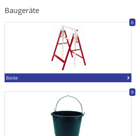
Baugeräte
6
Böcke
9