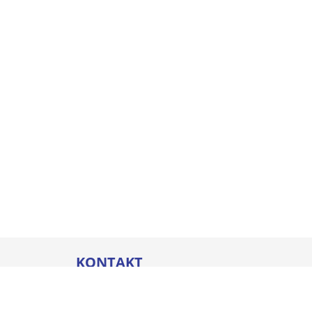
KONTAKT
Thommel I&H GmbH
Bleicherstraße 32