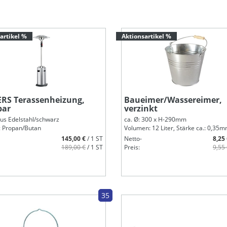
artikel %
Aktionsartikel %
RS Terassenheizung,
Baueimer/Wassereimer,
bar
verzinkt
aus Edelstahl/schwarz
ca. Ø: 300 x H-290mm
: Propan/Butan
Volumen: 12 Liter, Stärke ca.: 0,35
145,00 €
/ 1 ST
Netto-
8,25
189,00 €
/ 1 ST
Preis:
9,55
35