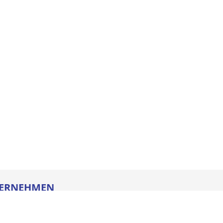
ERNEHMEN
re
ldung