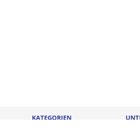
KATEGORIEN
UNT
Betriebseinrichtungen
Karrie
Werkzeuge
Ausbi