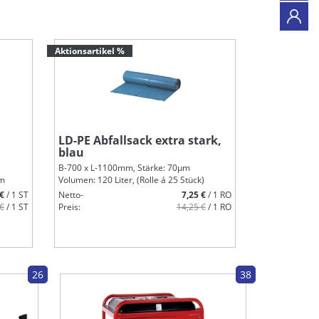
Aktionsartikel %
Aktionsartikel
LD-PE Abfallsack extra stark,
AKTIONS F
blau
H-1950 x B-92
B-700 x L-1100mm, Stärke: 70µm
Korpus + Türe
mm
Volumen: 120 Liter, (Rolle á 25 Stück)
Netto-
 €
/ 1 ST
Netto-
7,25 €
/ 1 RO
Preis:
 €
/ 1 ST
Preis:
14,25 €
/ 1 RO
26
38