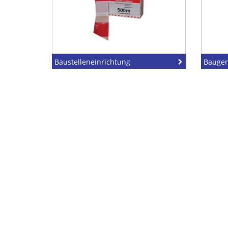
Baustelleneinrichtung
Bauger