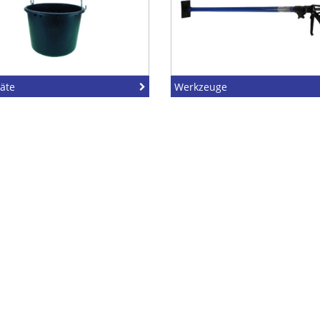
äte
Werkzeuge