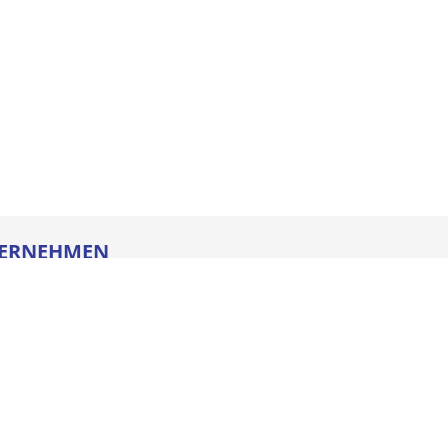
ERNEHMEN
re
ldung
heitstechnik
oads
iegesetz
iance
ssum
e AGB
schutz