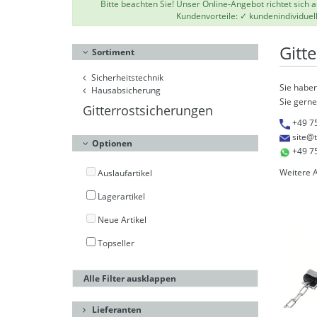
Bitte beachten Sie! Unser Online-Angebot richtet sich
Kundenvorteile: ✓ kundenindividuel
Gitt
Sortiment
Sicherheitstechnik
Sie haben
Hausabsicherung
Sie gerne
Gitterrostsicherungen
+49 7
site@
Optionen
+49 7
Weitere 
Auslaufartikel
Lagerartikel
Neue Artikel
Topseller
Alle Filter ausklappen
Lieferanten