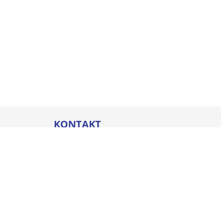
KONTAKT
Thommel I&H GmbH
Bleicherstraße 32
88212 Ravensburg
Öffnungszeiten
Mo. - Do.
07:00 - 17:00 Uhr
Fr.
07:00 - 16:00 Uhr
+49 751 800-0
info@thommel.de