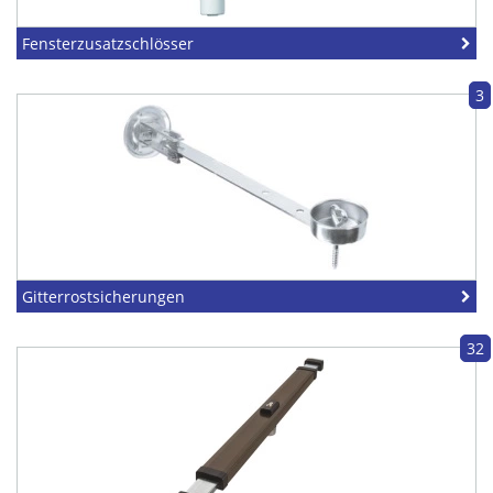
Fensterzusatzschlösser
3
Gitterrostsicherungen
32