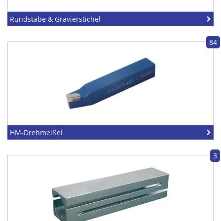
Rundstäbe & Gravierstichel
84
HM-Drehmeißel
3