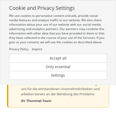
Cookie and Privacy Settings
Toggle
navigation
We use cookies to personalise content and ads, provide social
Zur mobilen Kompaktversion (Login erforderlich)
media features and analyse traffic to our website. We also share
information about your use of our website with our social media,
advertising and analytics partners. Our partners may combine this
information with other data that you have provided to them or that
they have collected in the course of your use of the Services. If you
give us your consent, we will use the cookies as described above.
Privacy Policy
Imprint
Accept all
Aktueller Hinweis zur Preis- und
Verfügbarkeitsanzeige
Only essential
Liebe Kundinnen und Kunden, derzeit kann es bei der
Settings
Preis- und Verfügbarkeitsanzeige aus technischen
Gründen zu Problemen kommen. Wir entschuldigen
uns für die entstandenen Unannehmlichkeiten und
arbeiten bereits an der Behebung des Problems.
Ihr Thommel-Team