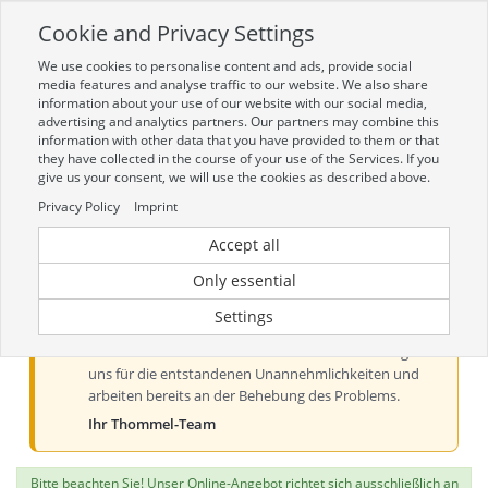
Cookie and Privacy Settings
Toggle
navigation
We use cookies to personalise content and ads, provide social
Zur mobilen Kompaktversion (Login erforderlich)
media features and analyse traffic to our website. We also share
information about your use of our website with our social media,
advertising and analytics partners. Our partners may combine this
information with other data that you have provided to them or that
they have collected in the course of your use of the Services. If you
give us your consent, we will use the cookies as described above.
Privacy Policy
Imprint
Accept all
Aktueller Hinweis zur Preis- und
Verfügbarkeitsanzeige
Only essential
Liebe Kundinnen und Kunden, derzeit kann es bei der
Settings
Preis- und Verfügbarkeitsanzeige aus technischen
Gründen zu Problemen kommen. Wir entschuldigen
uns für die entstandenen Unannehmlichkeiten und
arbeiten bereits an der Behebung des Problems.
Ihr Thommel-Team
Bitte beachten Sie! Unser Online-Angebot richtet sich ausschließlich an