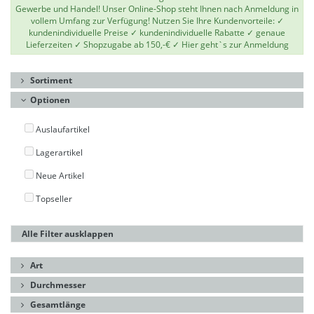
Gewerbe und Handel! Unser Online-Shop steht Ihnen nach Anmeldung in
vollem Umfang zur Verfügung! Nutzen Sie Ihre Kundenvorteile: ✓
kundenindividuelle Preise ✓ kundenindividuelle Rabatte ✓ genaue
Lieferzeiten ✓ Shopzugabe ab 150,-€ ✓
Hier geht`s zur Anmeldung
Sortiment
Optionen
Auslaufartikel
Lagerartikel
Neue Artikel
Topseller
Alle Filter ausklappen
Art
Durchmesser
Gesamtlänge