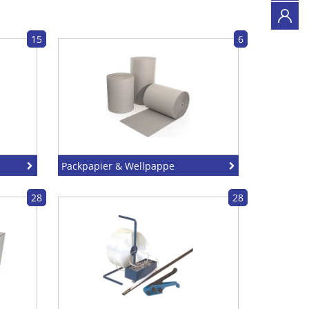
15
6
Packpapier & Wellpappe
28
28