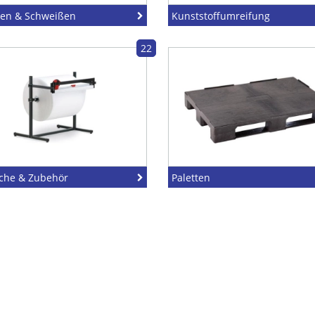
hen & Schweißen
Kunststoffumreifung
22
sche & Zubehör
Paletten