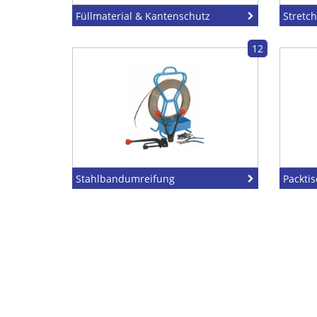
Füllmaterial & Kantenschutz
Stretc
12
Stahlbandumreifung
Packti