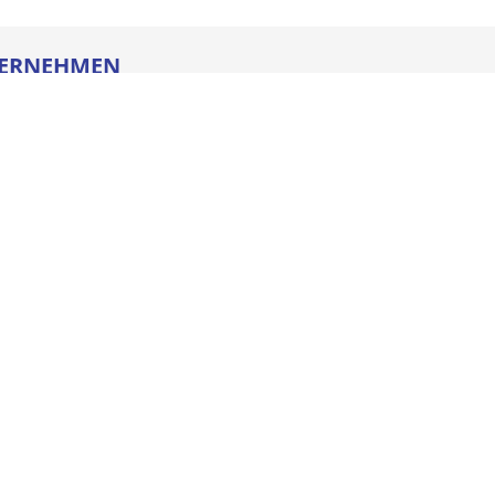
ERNEHMEN
re
ldung
heitstechnik
oads
iegesetz
iance
ssum
e AGB
schutz
NSTLEISTUNGEN
enmanagement
el Basic
el Quick