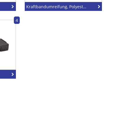
Kraftbandumreifung, Polyester
4