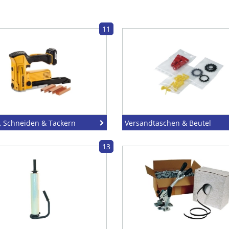
11
, Schneiden & Tackern
Versandtaschen & Beutel
13