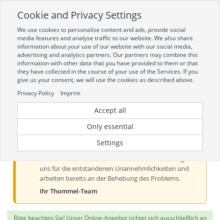
Cookie and Privacy Settings
Toggle
navigation
We use cookies to personalise content and ads, provide social
Zur mobilen Kompaktversion (Login erforderlich)
media features and analyse traffic to our website. We also share
information about your use of our website with our social media,
advertising and analytics partners. Our partners may combine this
information with other data that you have provided to them or that
they have collected in the course of your use of the Services. If you
give us your consent, we will use the cookies as described above.
Privacy Policy
Imprint
Accept all
Aktueller Hinweis zur Preis- und
Verfügbarkeitsanzeige
Only essential
Liebe Kundinnen und Kunden, derzeit kann es bei der
Settings
Preis- und Verfügbarkeitsanzeige aus technischen
Gründen zu Problemen kommen. Wir entschuldigen
uns für die entstandenen Unannehmlichkeiten und
arbeiten bereits an der Behebung des Problems.
Ihr Thommel-Team
Bitte beachten Sie! Unser Online-Angebot richtet sich ausschließlich an