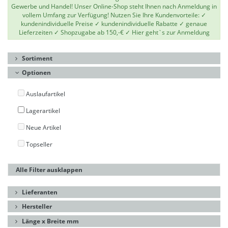
Gewerbe und Handel! Unser Online-Shop steht Ihnen nach Anmeldung in
vollem Umfang zur Verfügung! Nutzen Sie Ihre Kundenvorteile: ✓
kundenindividuelle Preise ✓ kundenindividuelle Rabatte ✓ genaue
Lieferzeiten ✓ Shopzugabe ab 150,-€ ✓
Hier geht`s zur Anmeldung
Sortiment
Optionen
Auslaufartikel
Lagerartikel
Neue Artikel
Topseller
Alle Filter ausklappen
Lieferanten
Hersteller
Länge x Breite mm