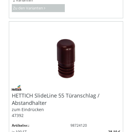
Zu den Varianten
HETTICH SlideLine 55 Türanschlag /
Abstandhalter
zum Eindrücken
47392
Artikelnr.:
98724120
je
100
ST
28,10 €