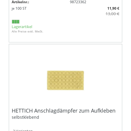
Artikelnr.:
98723362
je
100
ST
11,90 €
13,00 €
Lagerartikel
Alle Preise exkl. MwSt.
HETTICH Anschlagdämpfer zum Aufkleben
selbstklebend
2 Varianten