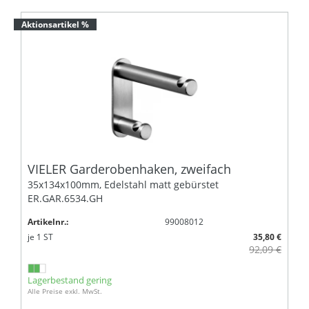
Aktionsartikel %
VIELER Garderobenhaken, zweifach
35x134x100mm, Edelstahl matt gebürstet
ER.GAR.6534.GH
Artikelnr.:
99008012
je
1
ST
35,80 €
92,09 €
Lagerbestand gering
Alle Preise exkl. MwSt.