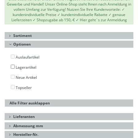
Gewerbe und Handel! Unser Online-Shop steht Ihnen nach Anmeldung in
vollem Umfang zur Verfügung! Nutzen Sie Ihre Kundenvorteile: ✓
kundenindividuelle Preise ✓ kundenindividuelle Rabatte ✓ genaue
Lieferzeiten ✓ Shopzugabe ab 150,-€ ✓
Hier geht`s zur Anmeldung
Sortiment
Optionen
Auslaufartikel
Lagerartikel
Neue Artikel
Topseller
Alle Filter ausklappen
Lieferanten
Abmessung mm
Hersteller-Nr.