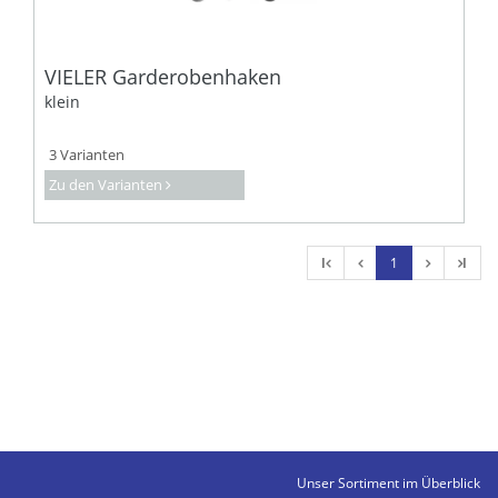
VIELER Garderobenhaken
klein
3 Varianten
Zu den Varianten
l
1
l
Unser Sortiment im Überblick