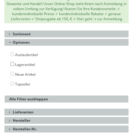
Gewerbe und Handel! Unser Online-Shop steht Ihnen nach Anmeldung in
vollem Umfang zur Verfügung! Nutzen Sie Ihre Kundenvorteile: ✓
kundenindividuelle Preise ✓ kundenindividuelle Rabatte ✓ genaue
Lieferzeiten ✓ Shopzugabe ab 150,-€ ✓
Hier geht`s zur Anmeldung
Sortiment
Optionen
Auslaufartikel
Lagerartikel
Neue Artikel
Topseller
Alle Filter ausklappen
Lieferanten
Hersteller
Hersteller-Nr.