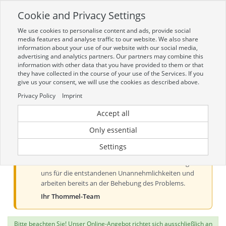
Cookie and Privacy Settings
Toggle
navigation
We use cookies to personalise content and ads, provide social
Zur mobilen Kompaktversion (Login erforderlich)
media features and analyse traffic to our website. We also share
information about your use of our website with our social media,
advertising and analytics partners. Our partners may combine this
information with other data that you have provided to them or that
they have collected in the course of your use of the Services. If you
give us your consent, we will use the cookies as described above.
Privacy Policy
Imprint
Accept all
Aktueller Hinweis zur Preis- und
Verfügbarkeitsanzeige
Only essential
Liebe Kundinnen und Kunden, derzeit kann es bei der
Settings
Preis- und Verfügbarkeitsanzeige aus technischen
Gründen zu Problemen kommen. Wir entschuldigen
uns für die entstandenen Unannehmlichkeiten und
arbeiten bereits an der Behebung des Problems.
Ihr Thommel-Team
Bitte beachten Sie! Unser Online-Angebot richtet sich ausschließlich an