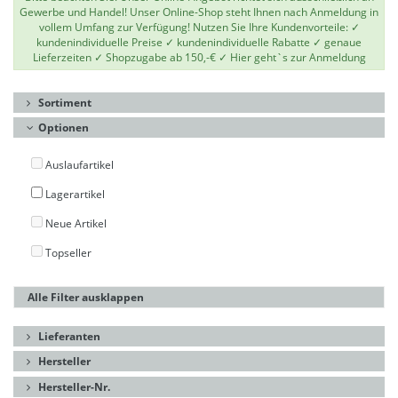
Gewerbe und Handel! Unser Online-Shop steht Ihnen nach Anmeldung in
vollem Umfang zur Verfügung! Nutzen Sie Ihre Kundenvorteile: ✓
kundenindividuelle Preise ✓ kundenindividuelle Rabatte ✓ genaue
Lieferzeiten ✓ Shopzugabe ab 150,-€ ✓
Hier geht`s zur Anmeldung
Sortiment
Optionen
Auslaufartikel
Lagerartikel
Neue Artikel
Topseller
Alle Filter ausklappen
Lieferanten
Hersteller
Hersteller-Nr.