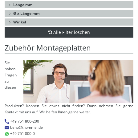
Länge mm
Ø x Länge mm
Winkel
Alle Filter löschen
Zubehör Montageplatten
Sie
haben
Fragen
zu
diesen
Produkten? Können Sie etwas nicht finden? Dann nehmen Sie gerne
Kontakt mit uns auf. Wir helfen Ihnen gerne weiter.
+49 751 800-200
beho@thommel.de
+49 751 800-0