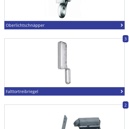
Oberlichtschnäpper
3
Falttortreibriegel
2