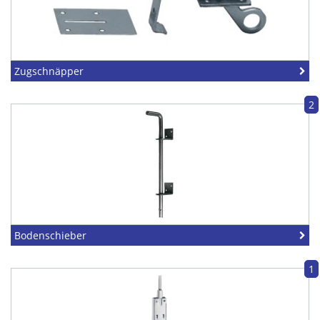
Zugschnäpper
2
Bodenschieber
1