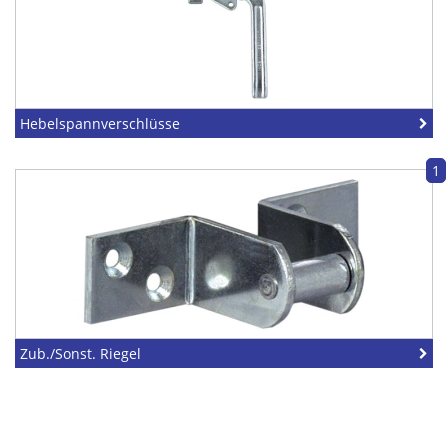
Hebelspannverschlüsse
1
Zub./Sonst. Riegel