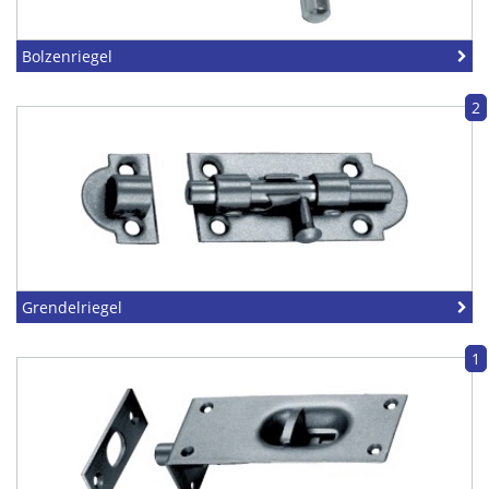
Bolzenriegel
2
Grendelriegel
1