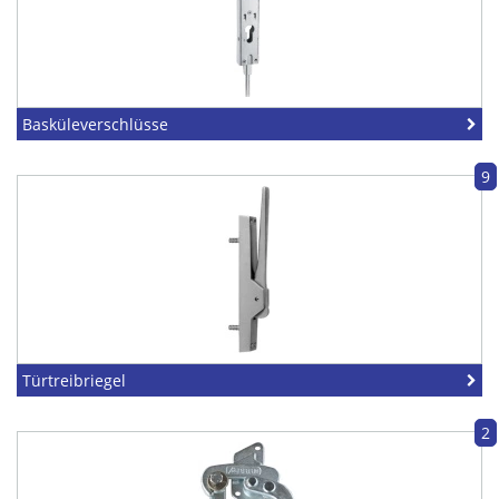
Basküleverschlüsse
9
Türtreibriegel
2