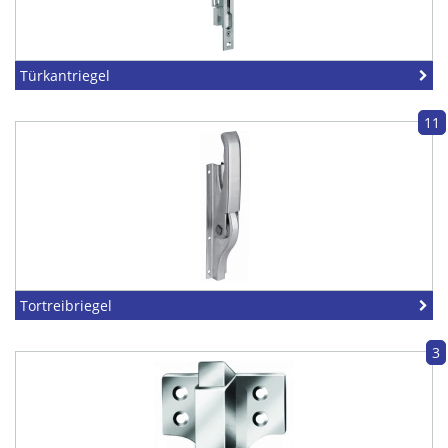
Türkantriegel
11
Tortreibriegel
3