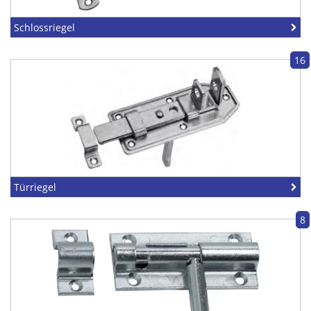
Schlossriegel
16
Türriegel
8