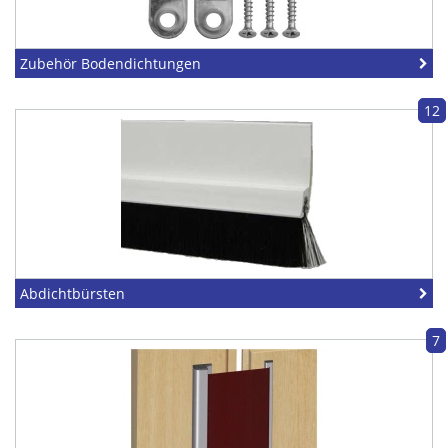
Zubehör Bodendichtungen
12
Abdichtbürsten
7