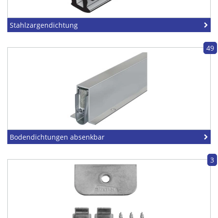
Stahlzargendichtung
49
Bodendichtungen absenkbar
3