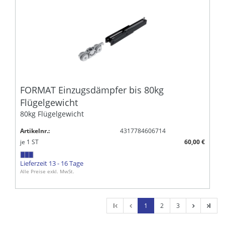
FORMAT Einzugsdämpfer bis 80kg
Flügelgewicht
80kg Flügelgewicht
Artikelnr.:
4317784606714
je
1
ST
60,00 €
Lieferzeit 13 - 16 Tage
Alle Preise exkl. MwSt.
l
1
2
3
l