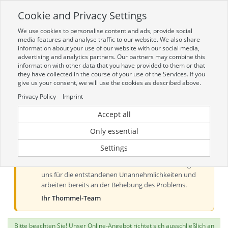
Cookie and Privacy Settings
Toggle
navigation
We use cookies to personalise content and ads, provide social
Zur mobilen Kompaktversion (Login erforderlich)
media features and analyse traffic to our website. We also share
information about your use of our website with our social media,
advertising and analytics partners. Our partners may combine this
information with other data that you have provided to them or that
they have collected in the course of your use of the Services. If you
give us your consent, we will use the cookies as described above.
Privacy Policy
Imprint
Accept all
Aktueller Hinweis zur Preis- und
Verfügbarkeitsanzeige
Only essential
Liebe Kundinnen und Kunden, derzeit kann es bei der
Settings
Preis- und Verfügbarkeitsanzeige aus technischen
Gründen zu Problemen kommen. Wir entschuldigen
uns für die entstandenen Unannehmlichkeiten und
arbeiten bereits an der Behebung des Problems.
Ihr Thommel-Team
Bitte beachten Sie! Unser Online-Angebot richtet sich ausschließlich an