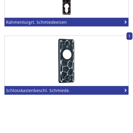
Rahmentürgrt. Schmiedeeisen
1
Schlosskastenbeschl. Schmiede.