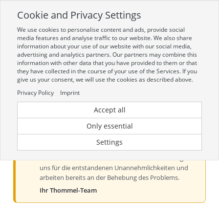
Cookie and Privacy Settings
Toggle
navigation
We use cookies to personalise content and ads, provide social
Zur mobilen Kompaktversion (Login erforderlich)
media features and analyse traffic to our website. We also share
information about your use of our website with our social media,
advertising and analytics partners. Our partners may combine this
information with other data that you have provided to them or that
they have collected in the course of your use of the Services. If you
give us your consent, we will use the cookies as described above.
Privacy Policy
Imprint
Accept all
Aktueller Hinweis zur Preis- und
Verfügbarkeitsanzeige
Only essential
Liebe Kundinnen und Kunden, derzeit kann es bei der
Settings
Preis- und Verfügbarkeitsanzeige aus technischen
Gründen zu Problemen kommen. Wir entschuldigen
uns für die entstandenen Unannehmlichkeiten und
arbeiten bereits an der Behebung des Problems.
Ihr Thommel-Team