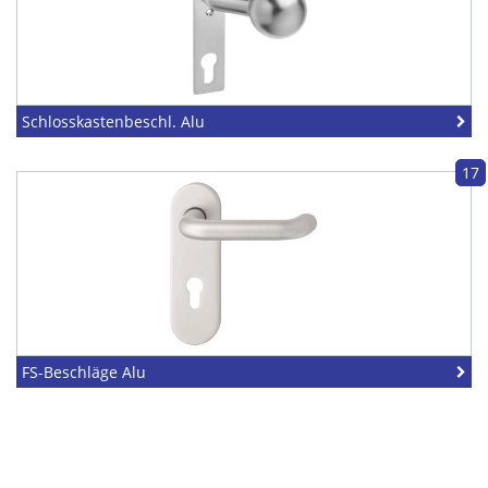
Schlosskastenbeschl. Alu
17
FS-Beschläge Alu