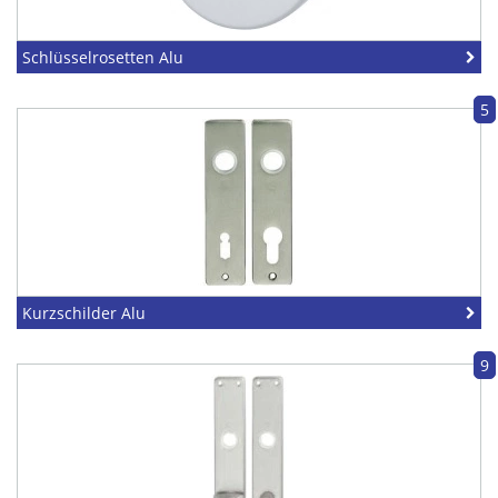
Schlüsselrosetten Alu
5
Kurzschilder Alu
9