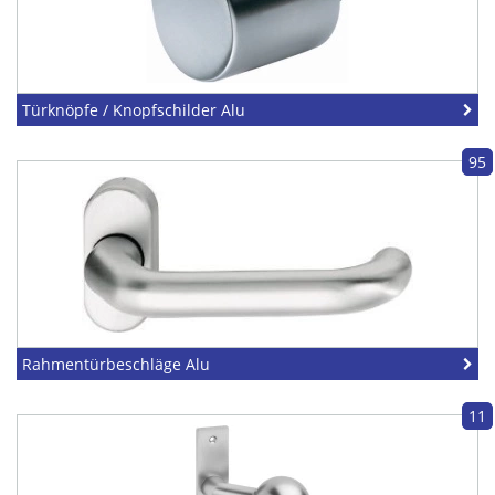
Türknöpfe / Knopfschilder Alu
95
Rahmentürbeschläge Alu
11