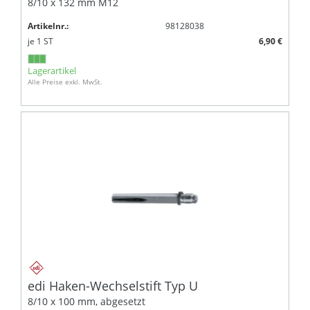
8/10 x 132 mm M12
Artikelnr.:
98128038
je
1
ST
6,90 €
Lagerartikel
Alle Preise exkl. MwSt.
edi Haken-Wechselstift Typ U
8/10 x 100 mm, abgesetzt