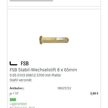
FSB Stabil-Wechselstift 8 x 65mm
0 05 0103 00812 5700 mit Platte
Stahl verzinkt
Artikelnr.:
98025722
je
1
ST
3,88 €
Lagerartikel
Alle Preise exkl. MwSt.