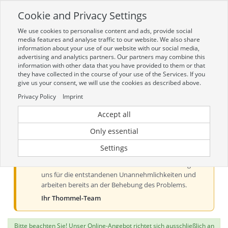
Cookie and Privacy Settings
Toggle
navigation
We use cookies to personalise content and ads, provide social
Zur mobilen Kompaktversion (Login erforderlich)
media features and analyse traffic to our website. We also share
information about your use of our website with our social media,
advertising and analytics partners. Our partners may combine this
information with other data that you have provided to them or that
they have collected in the course of your use of the Services. If you
give us your consent, we will use the cookies as described above.
Privacy Policy
Imprint
Accept all
Aktueller Hinweis zur Preis- und
Verfügbarkeitsanzeige
Only essential
Liebe Kundinnen und Kunden, derzeit kann es bei der
Settings
Preis- und Verfügbarkeitsanzeige aus technischen
Gründen zu Problemen kommen. Wir entschuldigen
uns für die entstandenen Unannehmlichkeiten und
arbeiten bereits an der Behebung des Problems.
Ihr Thommel-Team
Bitte beachten Sie! Unser Online-Angebot richtet sich ausschließlich an