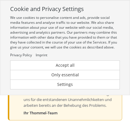
Cookie and Privacy Settings
Toggle
navigation
We use cookies to personalise content and ads, provide social
Zur mobilen Kompaktversion (Login erforderlich)
media features and analyse traffic to our website. We also share
information about your use of our website with our social media,
advertising and analytics partners. Our partners may combine this
information with other data that you have provided to them or that
they have collected in the course of your use of the Services. If you
give us your consent, we will use the cookies as described above.
Privacy Policy
Imprint
Accept all
Aktueller Hinweis zur Preis- und
Verfügbarkeitsanzeige
Only essential
Liebe Kundinnen und Kunden, derzeit kann es bei der
Settings
Preis- und Verfügbarkeitsanzeige aus technischen
Gründen zu Problemen kommen. Wir entschuldigen
uns für die entstandenen Unannehmlichkeiten und
arbeiten bereits an der Behebung des Problems.
Ihr Thommel-Team