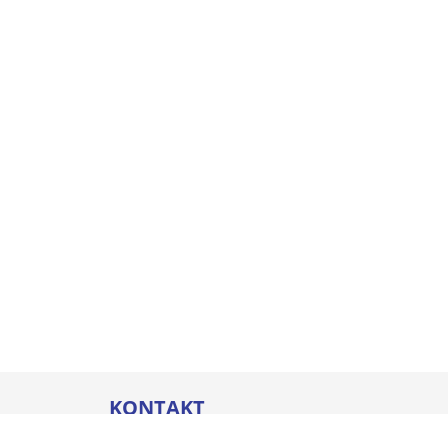
KONTAKT
Thommel I&H GmbH