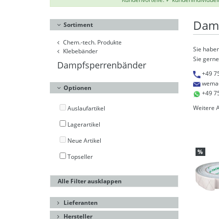
Dam
Sortiment
Chem.-tech. Produkte
Sie haben
Klebebänder
Sie gerne
Dampfsperrenbänder
+49 7
wema
Optionen
+49 7
Weitere 
Auslaufartikel
Lagerartikel
Neue Artikel
%
Topseller
Alle Filter ausklappen
Lieferanten
Hersteller