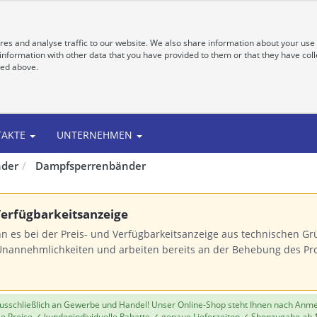
es and analyse traffic to our website. We also share information about your use 
nformation with other data that you have provided to them or that they have colle
bed above.
TAKTE
UNTERNEHMEN
nder
Dampfsperrenbänder
 Verfügbarkeitsanzeige
n es bei der Preis- und Verfügbarkeitsanzeige aus technischen 
Unannehmlichkeiten und arbeiten bereits an der Behebung des Pr
 ausschließlich an Gewerbe und Handel! Unser Online-Shop steht Ihnen nach Anm
le Preise ✓ kundenindividuelle Rabatte ✓ genaue Lieferzeiten ✓ Shopzugabe ab 