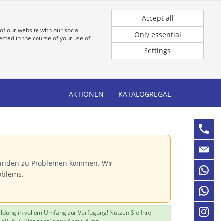
Registrierung
Anmeldung für Kunden
Accept all
of our website with our social
Only essential
cted in the course of your use of
Settings
AKTIONEN
KATALOGREGAL
Gründen zu Problemen kommen. Wir
oblems.
eldung in vollem Umfang zur Verfügung! Nutzen Sie Ihre
150,-€ ✓
Hier geht`s zur Anmeldung