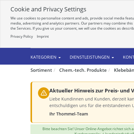
Cookie and Privacy Settings
We use cookies to personalise content and ads, provide social media featur
media, advertising and analytics partners. Our partners may combine this i
the Services. If you give us your consent, we will use the cookies as descri
Privacy Policy
Imprint
Alle
KATEGORIEN
DIENSTLEISTUNGEN
KON
Sortiment
Chem.-tech. Produkte
Klebebä
Aktueller Hinweis zur Preis- und
Liebe Kundinnen und Kunden, derzeit kan
entschuldigen uns für die entstandenen 
Ihr Thommel-Team
Bitte beachten Sie! Unser Online-Angebot richtet sich
Kundenvorteile: ✓ kundenindividuel