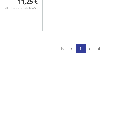
11,25 €
Alle Preise exkl. MwSt.
l
1
l