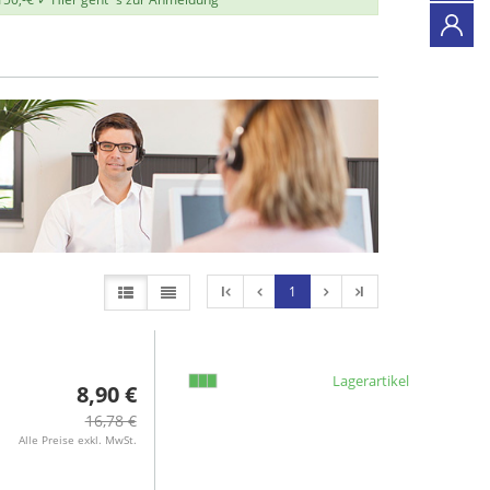
l
1
l
Lagerartikel
8,90 €
16,78 €
Alle Preise exkl. MwSt.