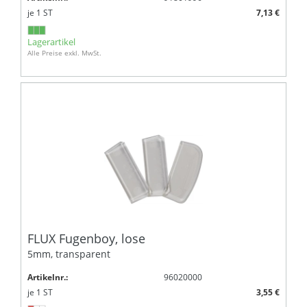
je
1
ST
7,13 €
Lagerartikel
Alle Preise exkl. MwSt.
FLUX Fugenboy, lose
5mm, transparent
Artikelnr.:
96020000
je
1
ST
3,55 €