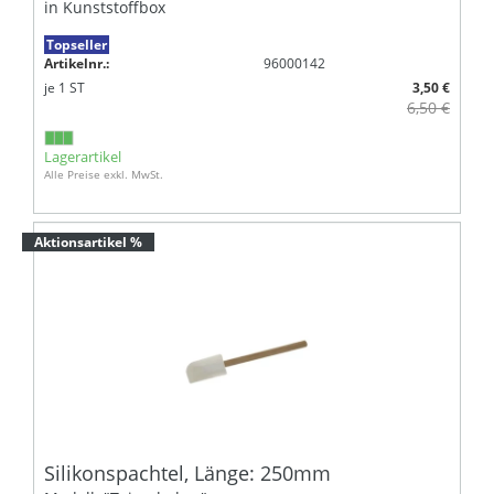
in Kunststoffbox
Topseller
Artikelnr.:
96000142
je
1
ST
3,50 €
6,50 €
Lagerartikel
Alle Preise exkl. MwSt.
Aktionsartikel %
Silikonspachtel, Länge: 250mm