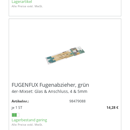
Lagerartikel
Alle Preise exkl. MwSt.
FUGENFUX Fugenabzieher, grün
4er-Mixset: Glas & Anschluss, 4 & 5mm
Artikelnr.:
98479088
je
1
ST
14,28 €
Lagerbestand gering
Alle Preise exkl. MwSt.