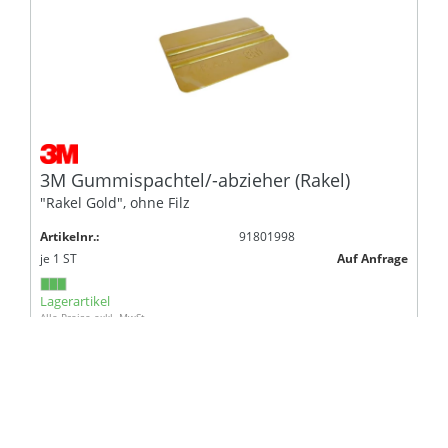
3M Gummispachtel/-abzieher (Rakel)
"Rakel Gold", ohne Filz
Artikelnr.:
91801998
je
1
ST
Auf Anfrage
Lagerartikel
Alle Preise exkl. MwSt.
l
1
2
l