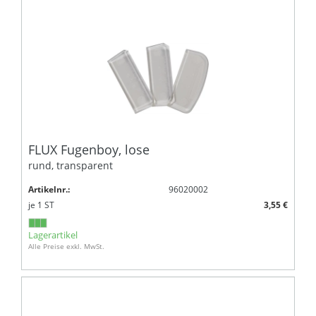
FLUX Fugenboy, lose
rund, transparent
Artikelnr.:
96020002
je
1
ST
3,55 €
Lagerartikel
Alle Preise exkl. MwSt.