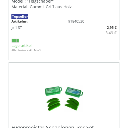
Modell: "Teigschaber"
Material: Gummi, Griff aus Holz
Topseller
Artikelnr.:
91840530
je
1
ST
2,95 €
3,49 €
Lagerartikel
Alle Preise exkl. MwSt.
Fugenmeister-Schablonen, 3er-Set