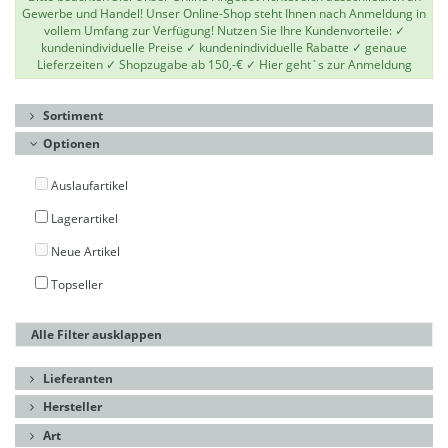
Gewerbe und Handel! Unser Online-Shop steht Ihnen nach Anmeldung in
vollem Umfang zur Verfügung! Nutzen Sie Ihre Kundenvorteile: ✓
kundenindividuelle Preise ✓ kundenindividuelle Rabatte ✓ genaue
Lieferzeiten ✓ Shopzugabe ab 150,-€ ✓
Hier geht`s zur Anmeldung
Sortiment
Optionen
Auslaufartikel
Lagerartikel
Neue Artikel
Topseller
Alle Filter ausklappen
Lieferanten
Hersteller
Art