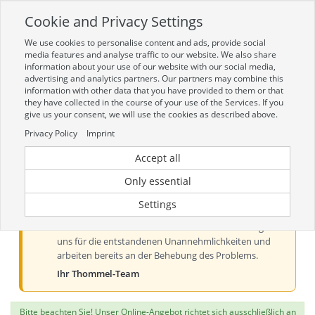
Cookie and Privacy Settings
Toggle
navigation
We use cookies to personalise content and ads, provide social
Zur mobilen Kompaktversion (Login erforderlich)
media features and analyse traffic to our website. We also share
information about your use of our website with our social media,
advertising and analytics partners. Our partners may combine this
information with other data that you have provided to them or that
they have collected in the course of your use of the Services. If you
give us your consent, we will use the cookies as described above.
Privacy Policy
Imprint
Accept all
Aktueller Hinweis zur Preis- und
Verfügbarkeitsanzeige
Only essential
Liebe Kundinnen und Kunden, derzeit kann es bei der
Settings
Preis- und Verfügbarkeitsanzeige aus technischen
Gründen zu Problemen kommen. Wir entschuldigen
uns für die entstandenen Unannehmlichkeiten und
arbeiten bereits an der Behebung des Problems.
Ihr Thommel-Team
Bitte beachten Sie! Unser Online-Angebot richtet sich ausschließlich an