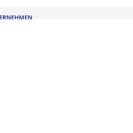
ERNEHMEN
re
ldung
heitstechnik
oads
iegesetz
iance
ssum
e AGB
schutz
NSTLEISTUNGEN
enmanagement
el Basic
el Quick