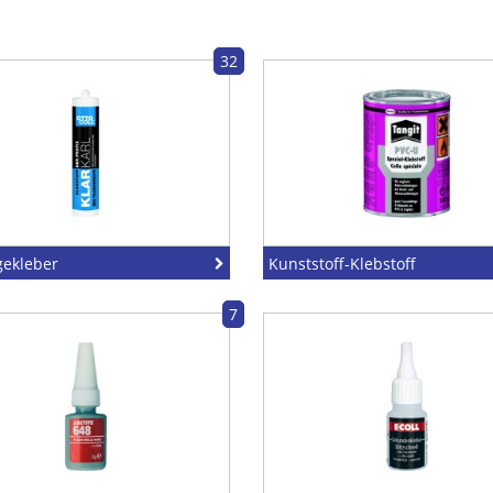
32
ekleber
Kunststoff-Klebstoff
7