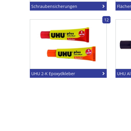
Schraubensicherungen
Fläche
12
UHU 2-K Epoxydkleber
UHU Al