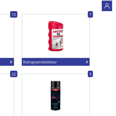
12
7
Rohrgewindekleber
22
5