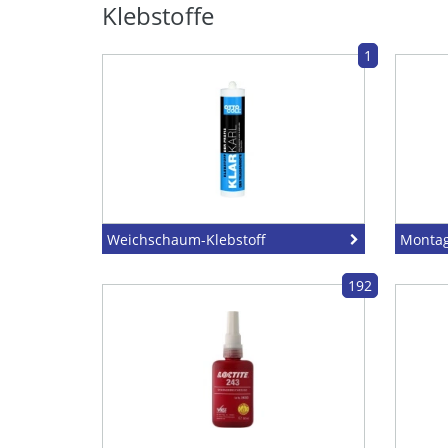
Klebstoffe
1
Weichschaum-Klebstoff
Montag
192