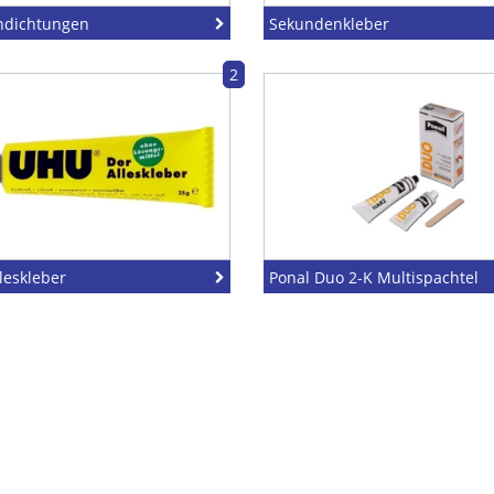
ndichtungen
Sekundenkleber
2
leskleber
Ponal Duo 2-K Multispachtel