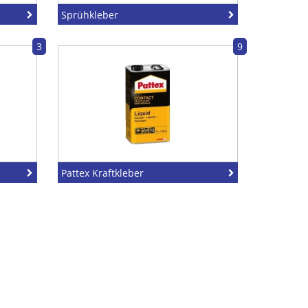
Sprühkleber
3
9
Pattex Kraftkleber