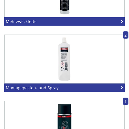
Mehrzweckfette
2
Montagepasten- und Spray
1