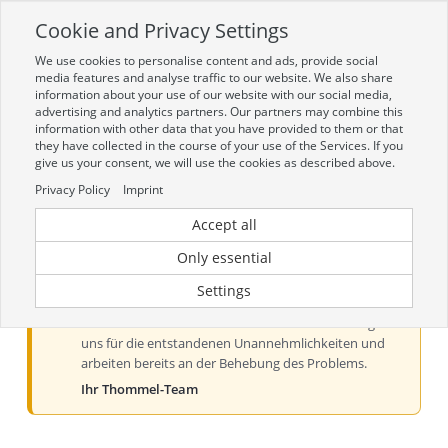
Cookie and Privacy Settings
Toggle
navigation
We use cookies to personalise content and ads, provide social
Zur mobilen Kompaktversion (Login erforderlich)
media features and analyse traffic to our website. We also share
information about your use of our website with our social media,
advertising and analytics partners. Our partners may combine this
information with other data that you have provided to them or that
they have collected in the course of your use of the Services. If you
give us your consent, we will use the cookies as described above.
Privacy Policy
Imprint
Accept all
Aktueller Hinweis zur Preis- und
Verfügbarkeitsanzeige
Only essential
Liebe Kundinnen und Kunden, derzeit kann es bei der
Settings
Preis- und Verfügbarkeitsanzeige aus technischen
Gründen zu Problemen kommen. Wir entschuldigen
uns für die entstandenen Unannehmlichkeiten und
arbeiten bereits an der Behebung des Problems.
Ihr Thommel-Team