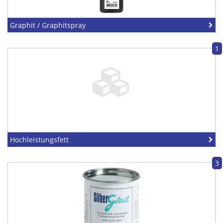
Graphit / Graphitspray
1
Hochleistungsfett
3