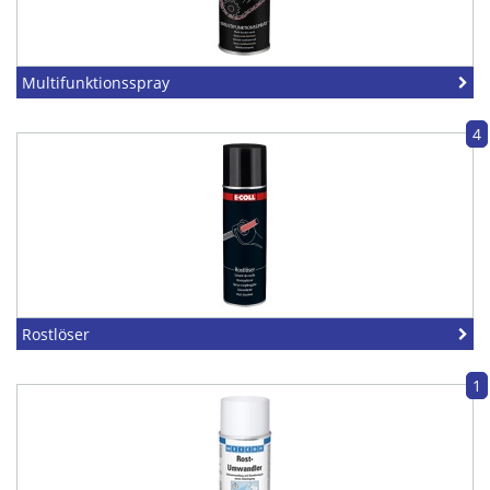
Multifunktionsspray
4
Rostlöser
1