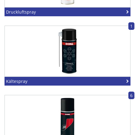
Druckluftspray
1
Kältespray
6