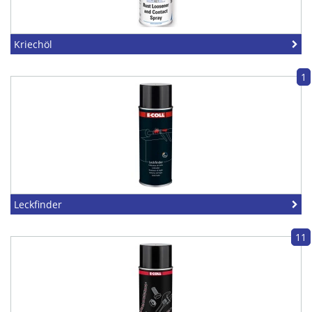
Kriechöl
1
Leckfinder
11