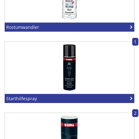
Rostumwandler
1
Starthilfespray
2