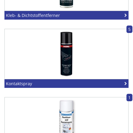
Kleb- & Dichtstoffentferner
5
Kontaktspray
1