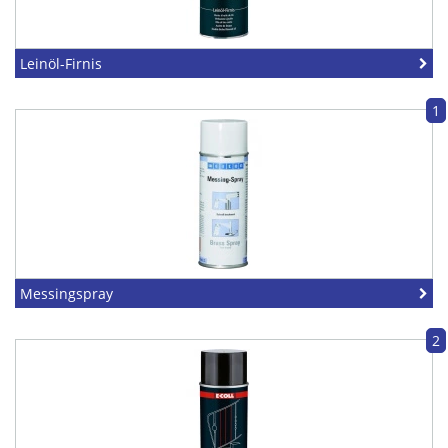
Leinöl-Firnis
1
Messingspray
2