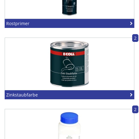
Rostprimer
2
Zinkstaubfarbe
2