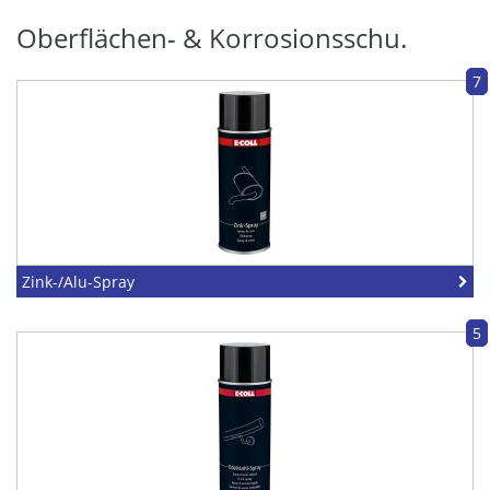
Oberflächen- & Korrosionsschu.
7
Zink-/Alu-Spray
5