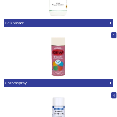
Beizpasten
1
Chromspray
4