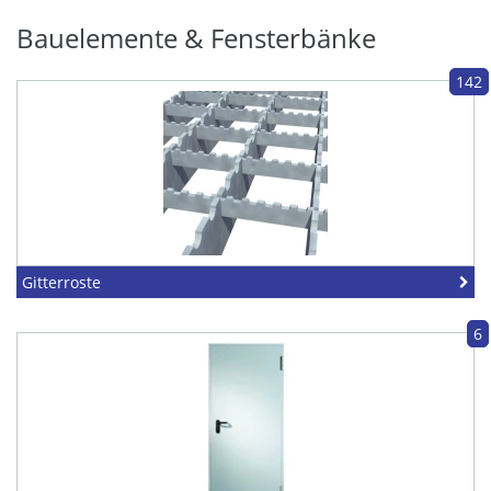
Bauelemente & Fensterbänke
142
Gitterroste
6