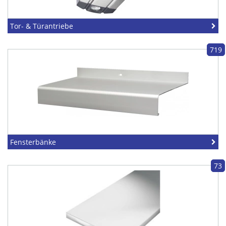
Tor- & Türantriebe
719
Fensterbänke
73