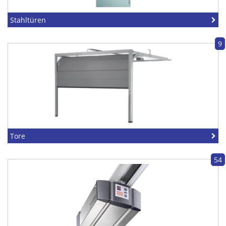
Stahltüren
9
Tore
54