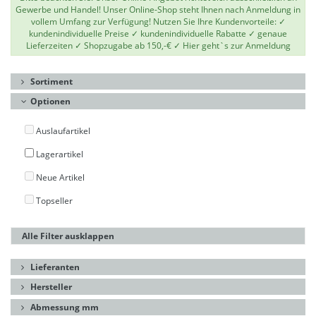
Gewerbe und Handel! Unser Online-Shop steht Ihnen nach Anmeldung in
vollem Umfang zur Verfügung! Nutzen Sie Ihre Kundenvorteile: ✓
kundenindividuelle Preise ✓ kundenindividuelle Rabatte ✓ genaue
Lieferzeiten ✓ Shopzugabe ab 150,-€ ✓
Hier geht`s zur Anmeldung
Sortiment
Optionen
Auslaufartikel
Lagerartikel
Neue Artikel
Topseller
Alle Filter ausklappen
Lieferanten
Hersteller
Abmessung mm