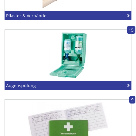
Pflaster & Verbände
15
Augenspülung
9