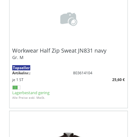
Workwear Half Zip Sweat JN831 navy
Gr. M
Topseller
Artikelnr.:
803614104
je
1
ST
25,60 €
Lagerbestand gering
Alle Preise exkl. MwSt.