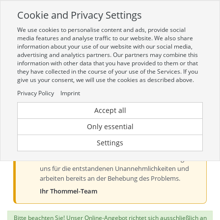
Cookie and Privacy Settings
Toggle
navigation
We use cookies to personalise content and ads, provide social
Zur mobilen Kompaktversion (Login erforderlich)
media features and analyse traffic to our website. We also share
information about your use of our website with our social media,
advertising and analytics partners. Our partners may combine this
information with other data that you have provided to them or that
they have collected in the course of your use of the Services. If you
give us your consent, we will use the cookies as described above.
Privacy Policy
Imprint
Accept all
Aktueller Hinweis zur Preis- und
Verfügbarkeitsanzeige
Only essential
Liebe Kundinnen und Kunden, derzeit kann es bei der
Settings
Preis- und Verfügbarkeitsanzeige aus technischen
Gründen zu Problemen kommen. Wir entschuldigen
uns für die entstandenen Unannehmlichkeiten und
arbeiten bereits an der Behebung des Problems.
Ihr Thommel-Team
Bitte beachten Sie! Unser Online-Angebot richtet sich ausschließlich an