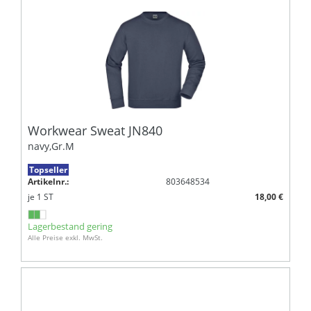
Workwear Sweat JN840
navy,Gr.M
Topseller
Artikelnr.:
803648534
je
1
ST
18,00 €
Lagerbestand gering
Alle Preise exkl. MwSt.