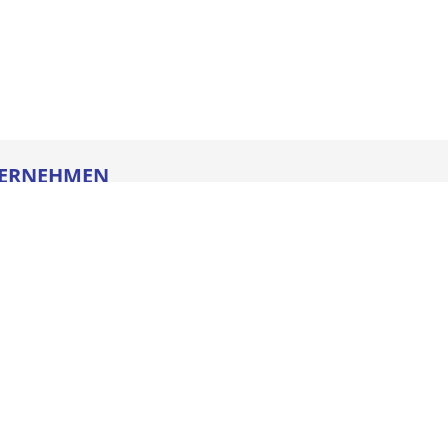
ERNEHMEN
re
ldung
heitstechnik
oads
iegesetz
iance
ssum
e AGB
schutz