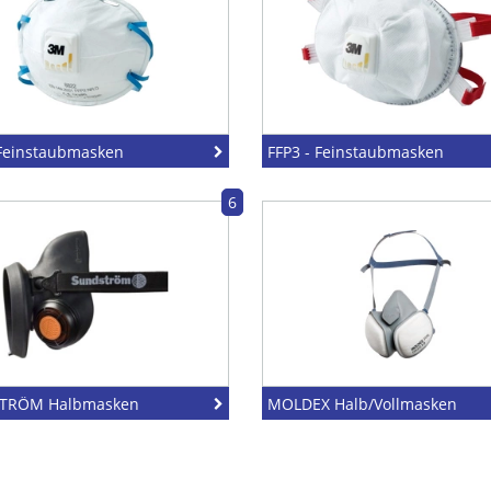
 Feinstaubmasken
FFP3 - Feinstaubmasken
6
TRÖM Halbmasken
MOLDEX Halb/Vollmasken