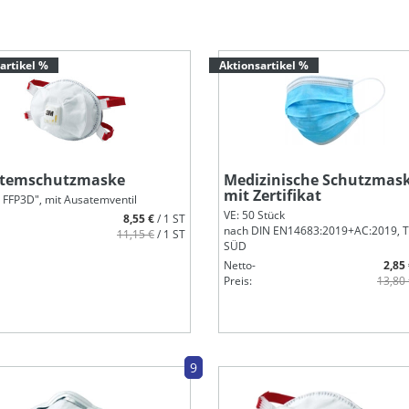
artikel %
Aktionsartikel %
temschutzmaske
Medizinische Schutzmas
mit Zertifikat
 FFP3D", mit Ausatemventil
VE: 50 Stück
8,55 €
/ 1 ST
nach DIN EN14683:2019+AC:2019, 
11,15 €
/ 1 ST
SÜD
Netto-
2,85
Preis:
13,80
9