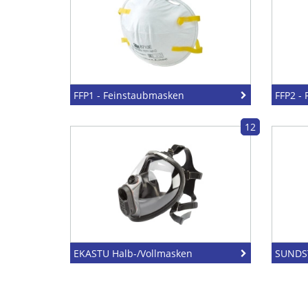
FFP1 - Feinstaubmasken
FFP2 -
12
EKASTU Halb-/Vollmasken
SUNDS