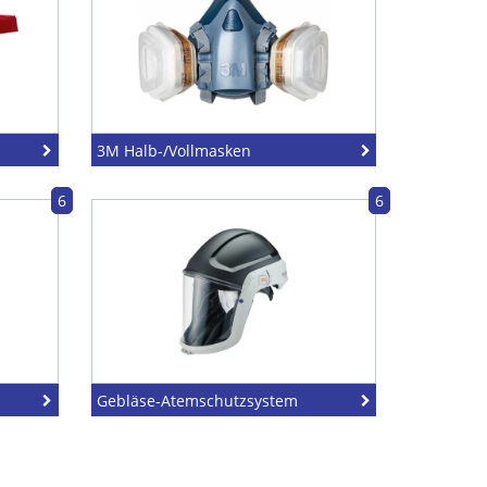
3M Halb-/Vollmasken
6
6
Gebläse-Atemschutzsystem