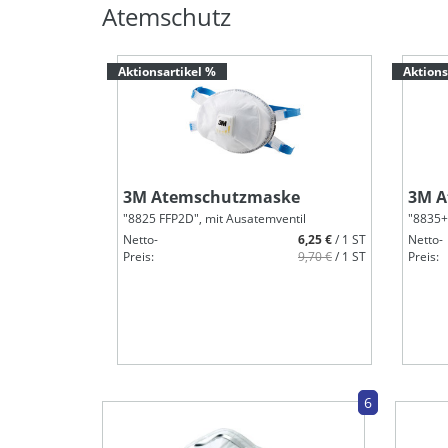
Atemschutz
Aktionsartikel %
Aktions
3M Atemschutzmaske
3M A
"8825 FFP2D", mit Ausatemventil
"8835+
Netto-
6,25 €
/ 1 ST
Netto-
Preis:
9,70 €
/ 1 ST
Preis:
6