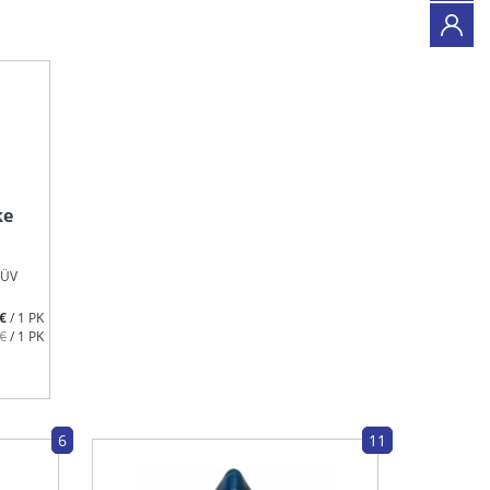
ke
TÜV
 €
/ 1 PK
 €
/ 1 PK
6
11