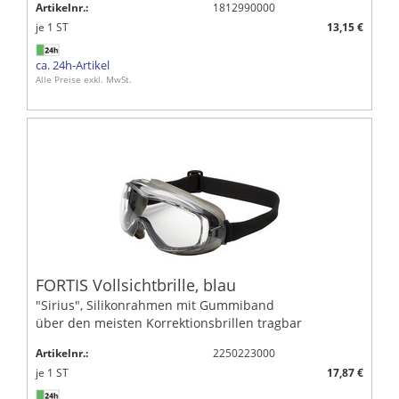
Artikelnr.:
1812990000
je
1
ST
13,15 €
ca. 24h-Artikel
Alle Preise exkl. MwSt.
FORTIS Vollsichtbrille, blau
"Sirius", Silikonrahmen mit Gummiband
über den meisten Korrektionsbrillen tragbar
Artikelnr.:
2250223000
je
1
ST
17,87 €