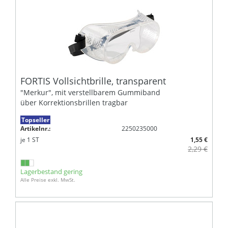
FORTIS Vollsichtbrille, transparent
"Merkur", mit verstellbarem Gummiband
über Korrektionsbrillen tragbar
Topseller
Artikelnr.:
2250235000
je
1
ST
1,55 €
2,29 €
Lagerbestand gering
Alle Preise exkl. MwSt.