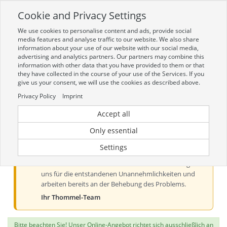
Cookie and Privacy Settings
Toggle
navigation
We use cookies to personalise content and ads, provide social
Zur mobilen Kompaktversion (Login erforderlich)
media features and analyse traffic to our website. We also share
information about your use of our website with our social media,
advertising and analytics partners. Our partners may combine this
information with other data that you have provided to them or that
they have collected in the course of your use of the Services. If you
give us your consent, we will use the cookies as described above.
Privacy Policy
Imprint
Accept all
Aktueller Hinweis zur Preis- und
Verfügbarkeitsanzeige
Only essential
Liebe Kundinnen und Kunden, derzeit kann es bei der
Settings
Preis- und Verfügbarkeitsanzeige aus technischen
Gründen zu Problemen kommen. Wir entschuldigen
uns für die entstandenen Unannehmlichkeiten und
arbeiten bereits an der Behebung des Problems.
Ihr Thommel-Team
Bitte beachten Sie! Unser Online-Angebot richtet sich ausschließlich an