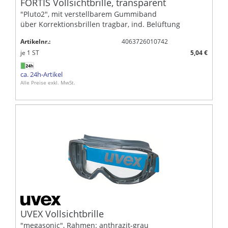
FORTIS Vollsichtbrille, transparent
"Pluto2", mit verstellbarem Gummiband
über Korrektionsbrillen tragbar, ind. Belüftung
Artikelnr.:
4063726010742
je
1
ST
5,04 €
ca. 24h-Artikel
Alle Preise exkl. MwSt.
UVEX Vollsichtbrille
"megasonic", Rahmen: anthrazit-grau