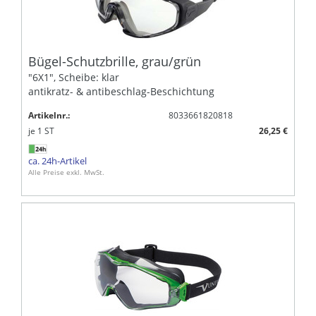
Bügel-Schutzbrille, grau/grün
"6X1", Scheibe: klar
antikratz- & antibeschlag-Beschichtung
Artikelnr.:
8033661820818
je
1
ST
26,25 €
ca. 24h-Artikel
Alle Preise exkl. MwSt.