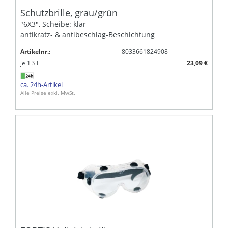
Schutzbrille, grau/grün
"6X3", Scheibe: klar
antikratz- & antibeschlag-Beschichtung
Artikelnr.:
8033661824908
je
1
ST
23,09 €
ca. 24h-Artikel
Alle Preise exkl. MwSt.