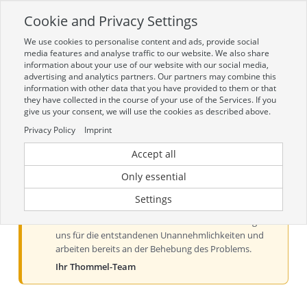
Cookie and Privacy Settings
Toggle
navigation
We use cookies to personalise content and ads, provide social
Zur mobilen Kompaktversion (Login erforderlich)
media features and analyse traffic to our website. We also share
information about your use of our website with our social media,
advertising and analytics partners. Our partners may combine this
information with other data that you have provided to them or that
they have collected in the course of your use of the Services. If you
give us your consent, we will use the cookies as described above.
Privacy Policy
Imprint
Accept all
Aktueller Hinweis zur Preis- und
Verfügbarkeitsanzeige
Only essential
Liebe Kundinnen und Kunden, derzeit kann es bei der
Settings
Preis- und Verfügbarkeitsanzeige aus technischen
Gründen zu Problemen kommen. Wir entschuldigen
uns für die entstandenen Unannehmlichkeiten und
arbeiten bereits an der Behebung des Problems.
Ihr Thommel-Team