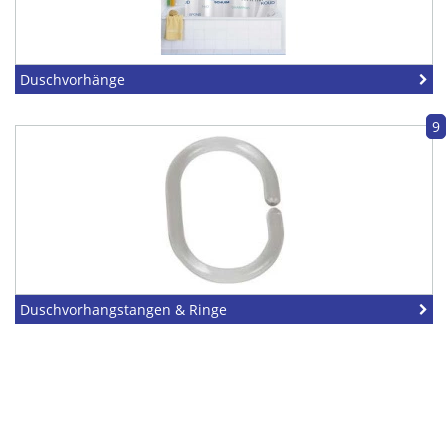
Duschvorhänge
9
Duschvorhangstangen & Ringe